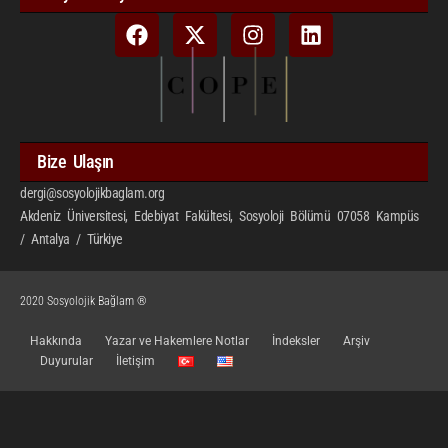
Bize Ulaşın
dergi@sosyolojikbaglam.org
Akdeniz Üniversitesi, Edebiyat Fakültesi, Sosyoloji Bölümü 07058 Kampüs
/ Antalya / Türkiye
2020 Sosyolojik Bağlam ®
Hakkında
Yazar ve Hakemlere Notlar
İndeksler
Arşiv
Duyurular
İletişim