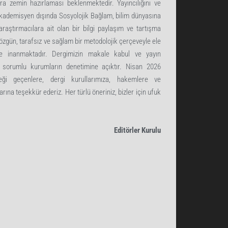
ra zemin hazırlaması beklenmektedir. Yayıncılığını ve
akademisyen dışında Sosyolojik Bağlam, bilim dünyasına
aştırmacılara ait olan bir bilgi paylaşım ve tartışma
özgün, tarafsız ve sağlam bir metodolojik çerçeveyle ele
ğine inanmaktadır. Dergimizin makale kabul ve yayın
gili sorumlu kurumların denetimine açıktır. Nisan 2026
eği geçenlere, dergi kurullarımıza, hakemlere ve
rına teşekkür ederiz. Her türlü öneriniz, bizler için ufuk
Editörler Kurulu