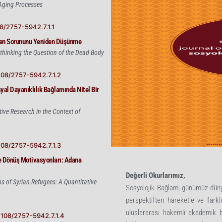
d Aging Processes
08/2757-5942.7.1.1
eden Sorununu Yeniden Düşünme
hinking the Question of the Dead Body
2108/2757-5942.7.1.2
osyal Dayanıklılık Bağlamında Nitel Bir
tive Research in the Context of
2108/2757-5942.7.1.3
 ve Dönüş Motivasyonları: Adana
Değerli Okurlarımız,
s of Syrian Refugees: A Quantitative
Sosyolojik Bağlam, günümüz dünya
perspektiften hareketle ve farklı
uluslararası hakemli akademik bi
52108/2757-5942.7.1.4