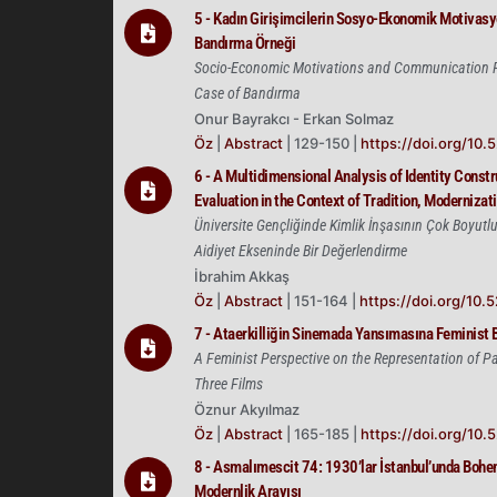
5 - Kadın Girişimcilerin Sosyo-Ekonomik Motivasyon
Bandırma Örneği
Socio-Economic Motivations and Communication P
Case of Bandırma
Onur Bayrakcı - Erkan Solmaz
Öz
|
Abstract
| 129-150 |
https://doi.org/10.
6 - A Multidimensional Analysis of Identity Const
Evaluation in the Context of Tradition, Modernizat
Üniversite Gençliğinde Kimlik İnşasının Çok Boyutl
Aidiyet Ekseninde Bir Değerlendirme
İbrahim Akkaş
Öz
|
Abstract
| 151-164 |
https://doi.org/10.
7 - Ataerkilliğin Sinemada Yansımasına Feminist B
A Feminist Perspective on the Representation of P
Three Films
Öznur Akyılmaz
Öz
|
Abstract
| 165-185 |
https://doi.org/10.
8 - Asmalımescit 74: 1930’lar İstanbul’unda Bohe
Modernlik Arayışı