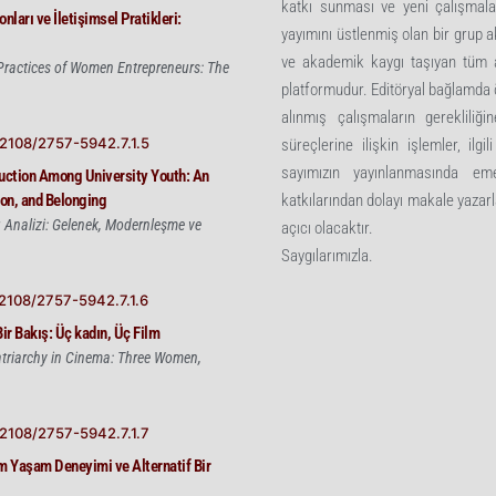
katkı sunması ve yeni çalışmala
ları ve İletişimsel Pratikleri:
yayımını üstlenmiş olan bir grup 
ve akademik kaygı taşıyan tüm ar
ractices of Women Entrepreneurs: The
platformudur. Editöryal bağlamda 
alınmış çalışmaların gereklili
52108/2757-5942.7.1.5
süreçlerine ilişkin işlemler, il
sayımızın yayınlanmasında em
ruction Among University Youth: An
ion, and Belonging
katkılarından dolayı makale yazarla
u Analizi: Gelenek, Modernleşme ve
açıcı olacaktır.
Saygılarımızla.
52108/2757-5942.7.1.6
ir Bakış: Üç kadın, Üç Film
atriarchy in Cinema: Three Women,
52108/2757-5942.7.1.7
m Yaşam Deneyimi ve Alternatif Bir