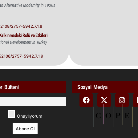
an Alternative Modernity in 1930s
.52108/2757-5942.7.1.8
Kalkınmadaki Rolü ve Etkileri
gional Development in Turkey
.52108/2757-5942.7.1.9
r Bülteni
Sosyal Medya
Onaylıyorum