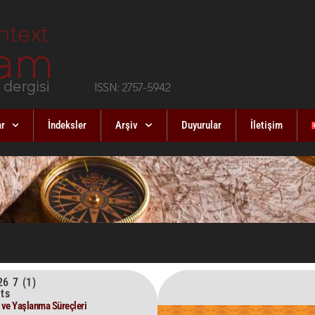
ar
İndeksler
Arşiv
Duyurular
İletişim
6 7 (1)
nts
r ve Yaşlanma Süreçleri