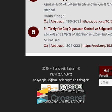
Asmalımescit 74: Bohemian Life and the Quest for 
Istanbul
Hulusi Geçgel
Öz
|
Abstract
| 186-203 |
https://doi.org/10
9 - Türkiye’de Göç Olgusunun Kentsel ve Bölgesel 
The Role and Effects of Migration in Urban and Re
Murat Sarı
Öz
|
Abstract
| 204-223 |
https://doi.org/10
2020 – Sosyolojik Bağlam ®
Habe
ISSN:
2757-5942
Email
Sosyolojik Bağlam, açık erişimli bir dergidir.
Sosyolojik Bağlam, Crossref üyesidir.
https://doi.org/10.52108/2757-5942