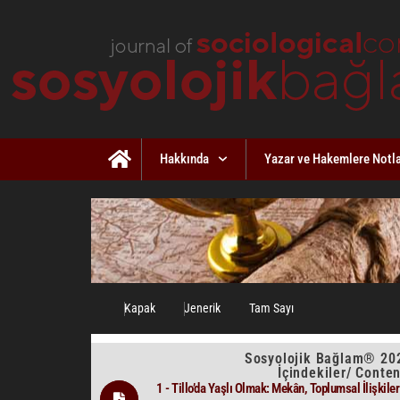
Hakkında
Yazar ve Hakemlere Notl
Kapak
Jenerik
Tam Sayı
Sosyolojik Bağlam® 202
İçindekiler/ Conte
1 - Tillo’da Yaşlı Olmak: Mekân, Toplumsal İlişkile