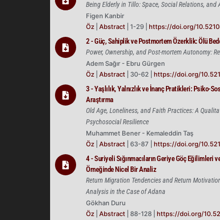
Being Elderly in Tillo: Space, Social Relations, an
Figen Kanbir
Öz
|
Abstract
| 1-29 |
https://doi.org/10.521
2 - Güç, Sahiplik ve Postmortem Özerklik: Ölü B
Power, Ownership, and Post-mortem Autonomy: Ret
Adem Sağır - Ebru Gürgen
Öz
|
Abstract
| 30-62 |
https://doi.org/10.5
3 - Yaşlılık, Yalnızlık ve İnanç Pratikleri: Psiko-S
Araştırma
Old Age, Loneliness, and Faith Practices: A Qualita
Psychosocial Resilience
Muhammet Bener - Kemaleddin Taş
Öz
|
Abstract
| 63-87 |
https://doi.org/10.5
4 - Suriyeli Sığınmacıların Geriye Göç Eğilimleri
Örneğinde Nicel Bir Analiz
Return Migration Tendencies and Return Motivation
Analysis in the Case of Adana
Gökhan Duru
Öz
|
Abstract
| 88-128 |
https://doi.org/10.