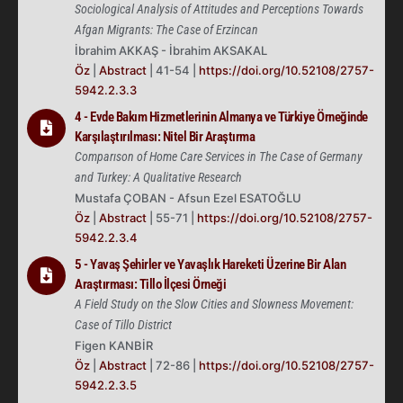
Sociological Analysis of Attitudes and Perceptions Towards
Afgan Migrants: The Case of Erzincan
İbrahim AKKAŞ - İbrahim AKSAKAL
Öz
|
Abstract
| 41-54 |
https://doi.org/10.52108/2757-
5942.2.3.3
4 - Evde Bakım Hizmetlerinin Almanya ve Türkiye Örneğinde
Karşılaştırılması: Nitel Bir Araştırma
Comparıson of Home Care Services in The Case of Germany
and Turkey: A Qualitative Research
Mustafa ÇOBAN - Afsun Ezel ESATOĞLU
Öz
|
Abstract
| 55-71 |
https://doi.org/10.52108/2757-
5942.2.3.4
5 - Yavaş Şehirler ve Yavaşlık Hareketi Üzerine Bir Alan
Araştırması: Tillo İlçesi Örneği
A Field Study on the Slow Cities and Slowness Movement:
Case of Tillo District
Figen KANBİR
Öz
|
Abstract
| 72-86 |
https://doi.org/10.52108/2757-
5942.2.3.5