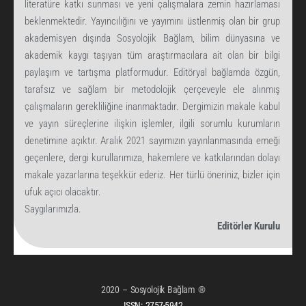
literatüre katkı sunması ve yeni çalışmalara zemin hazırlaması
beklenmektedir. Yayıncılığını ve yayımını üstlenmiş olan bir grup
akademisyen dışında Sosyolojik Bağlam, bilim dünyasına ve
akademik kaygı taşıyan tüm araştırmacılara ait olan bir bilgi
paylaşım ve tartışma platformudur. Editöryal bağlamda özgün,
tarafsız ve sağlam bir metodolojik çerçeveyle ele alınmış
çalışmaların gerekliliğine inanmaktadır. Dergimizin makale kabul
ve yayın süreçlerine ilişkin işlemler, ilgili sorumlu kurumların
denetimine açıktır. Aralık 2021 sayımızın yayınlanmasında emeği
geçenlere, dergi kurullarımıza, hakemlere ve katkılarından dolayı
makale yazarlarına teşekkür ederiz. Her türlü öneriniz, bizler için
ufuk açıcı olacaktır.
Saygılarımızla.
Editörler Kurulu
2020 – Sosyolojik Bağlam ®
ISSN:
2757-5942