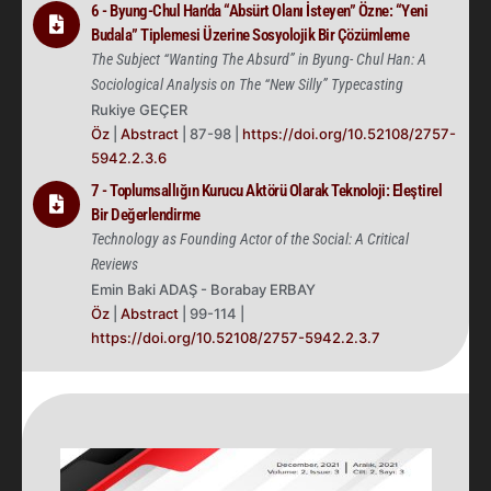
6 - Byung-Chul Han’da “Absürt Olanı İsteyen” Özne: “Yeni
Budala” Tiplemesi Üzerine Sosyolojik Bir Çözümleme
The Subject “Wanting The Absurd” in Byung- Chul Han: A
Sociological Analysis on The “New Silly” Typecasting
Rukiye GEÇER
Öz
|
Abstract
| 87-98 |
https://doi.org/10.52108/2757-
5942.2.3.6
7 - Toplumsallığın Kurucu Aktörü Olarak Teknoloji: Eleştirel
Bir Değerlendirme
Technology as Founding Actor of the Social: A Critical
Reviews
Emin Baki ADAŞ - Borabay ERBAY
Öz
|
Abstract
| 99-114 |
https://doi.org/10.52108/2757-5942.2.3.7