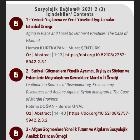
Sosyolojik Bağlam® 2021 2 (3)
İçindekiler/ Contents
1 - Yerinde Yaşlanma ve Yerel Yönetim Uygulamaları:
İstanbul Örneği
Aging in Place and Local Government Practices: The Case of
Istanbul
Hamza KURTKAPAN - Murat ŞENTÜRK
Öz
|
Abstract
| 1-13 |
https://doi.org/10.52108/2757-
5942.2.3.1
2 - Suriyeli Göçmenlere Yönelik Ayrımcı, Dışlayıcı Söylem ve
Eylemlerin Meşrulaştırıcı Kaynakları: Mardin İli Örneği
Legitimating Sources of Discriminatory, Exclusionary
Discourses and Actions Against Syrian Immigrants: The Case
of Mardin Province
Fatıma DOĞAN - Serdar ÜNAL
Öz
|
Abstract
| 14-40 |
https://doi.org/10.52108/2757-
5942.2.3.2
3 - Afgan Göçmenlere Yönelik Tutum ve Algıların Sosyolojik
Analizi: Erzincan Örneği